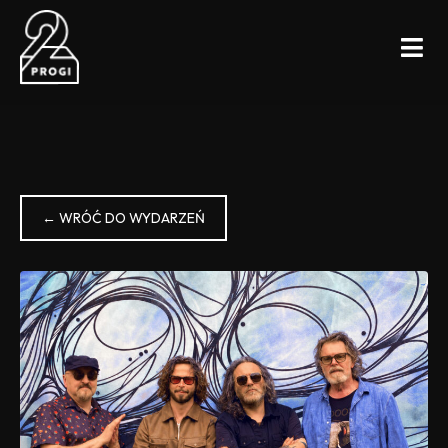
← WRÓĆ DO WYDARZEŃ