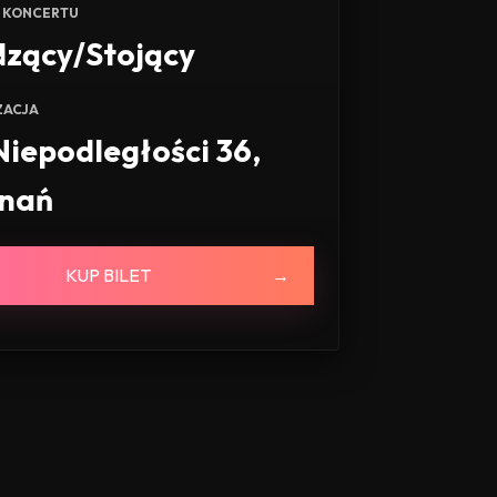
 KONCERTU
dzący/Stojący
ZACJA
 Niepodległości 36,
nań
KUP BILET