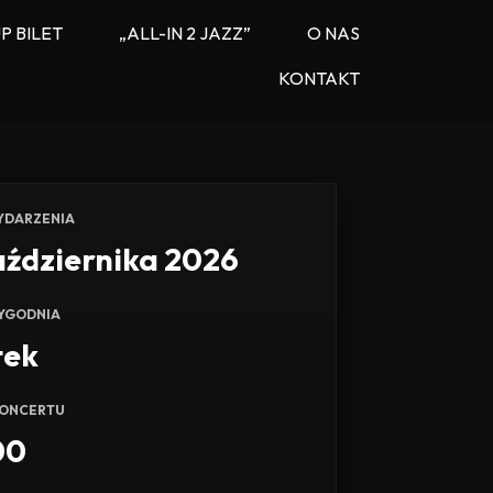
P BILET
„ALL-IN 2 JAZZ”
O NAS
KONTAKT
YDARZENIA
aździernika 2026
TYGODNIA
tek
KONCERTU
00