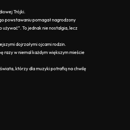
iowej Trójki.
W jego powstawaniu pomagał nagrodzony
o używać”. To jednak nie nostalgia, lecz
iejszymi dojrzałymi ojcami rodzin.
czbę razy w niemal każdym większym mieście
wiata, którzy dla muzyki potrafią na chwilę