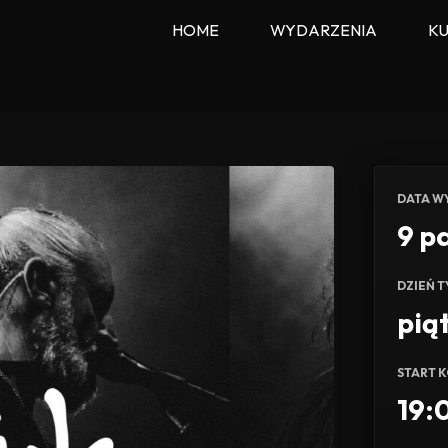
HOME
WYDARZENIA
KU
DATA W
9 p
DZIEŃ 
pią
START 
19: