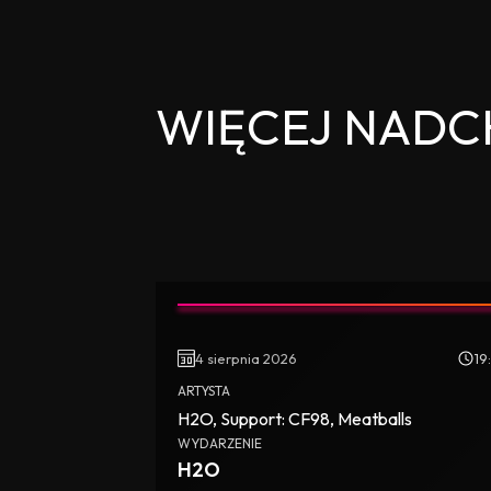
WIĘCEJ NAD
4 sierpnia 2026
19
ARTYSTA
H2O, Support: CF98, Meatballs
WYDARZENIE
H2O