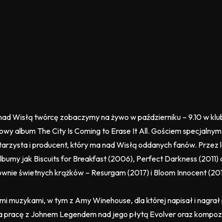
 nad Wisłą twórcę zobaczymy na żywo w październiku – 9.10 w klu
owy album The City Is Coming to Erase It All. Gościem specjalny
 gitarzysta i producent, który ma nad Wisłą oddanych fanów. Przez
bumy jak Biscuits for Breakfast (2006), Perfect Darkness (2011) 
równie świetnych krążków – Resurgam (2017) i Bloom Innocent (2
i muzykami, w tym z Amy Winehouse, dla której napisał i nagrał
 pracę z Johnem Legendem nad jego płytą Evolver oraz kompozyc