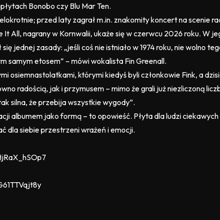
a płytach Bonobo czy Blu Mar Ten.
krotnie; przed laty zagrał m.in. znakomity koncert na scenie rad
e It All, nagrany w Kornwalii, ukaże się w czerwcu 2026 roku. 
 jednej zasady: „jeśli coś nie istniało w 1974 roku, nie wolno teg
ym samym etosem” – mówi wokalista Fin Greenall.
mi osiemnastolatkami, którymi kiedyś byli członkowie Fink, a dzis
wno radością, jak i przymusem – mimo że grali już niezliczoną li
ak silna, że przebija wszystkie wygody”.
cji albumem jako formą – to opowieść. Płyta dla ludzi ciekawych ś
 dla siebie przestrzeni wrażeń i emocji.
rHjRaX_hSOp7
G61TTVqjt8y