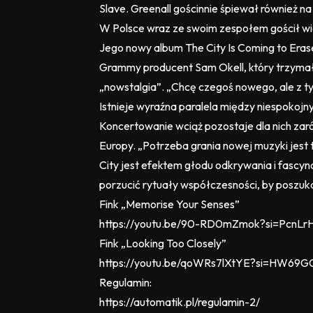
Slave. Greenall gościnnie śpiewał również n
W Polsce wraz ze swoim zespołem gościł wielo
Jego nowy album The City Is Coming to Eras
Grammy producent Sam Okell, który trzymał się
„nowstalgia”. „Chcę czegoś nowego, ale z t
Istnieje wyraźna paralela między niespokojny
Koncertowanie wciąż pozostaje dla nich zaró
Europy. „Potrzeba grania nowej muzyki jest t
City jest efektem głodu odkrywania i fascyna
porzucić rytuały współczesności, by poszukać
Fink „Memorise Your Senses”
https://youtu.be/90-RD0mZmok?si=PcnL
Fink „Looking Too Closely”
https://youtu.be/qoWRs7lXtYE?si=HW69G
Regulamin:
https://automatik.pl/regulamin-2/