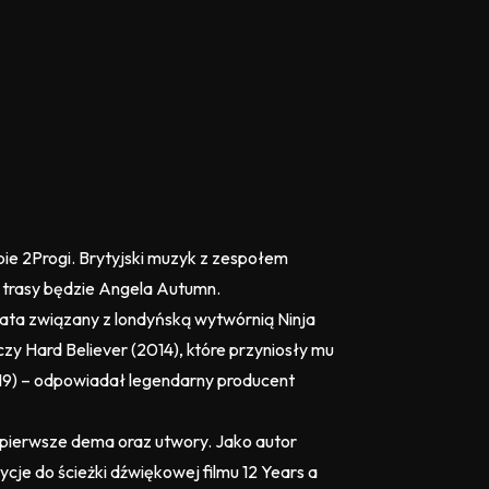
bie 2Progi. Brytyjski muzyk z zespołem
m trasy będzie Angela Autumn.
 lata związany z londyńską wytwórnią Ninja
czy Hard Believer (2014), które przyniosły mu
019) – odpowiadał legendarny producent
 pierwsze dema oraz utwory. Jako autor
je do ścieżki dźwiękowej filmu 12 Years a