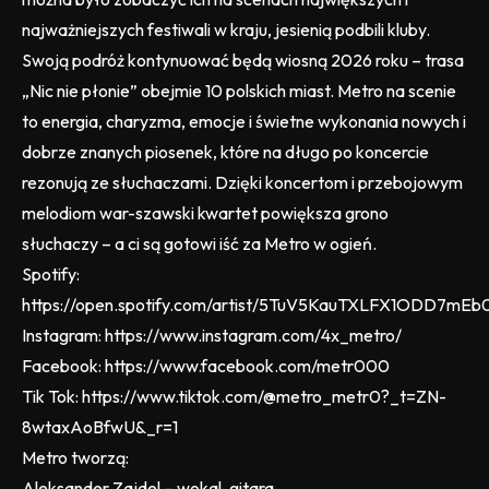
najważniejszych festiwali w kraju, jesienią podbili kluby.
Swoją podróż kontynuować będą wiosną 2026 roku – trasa
„Nic nie płonie” obejmie 10 polskich miast. Metro na scenie
to energia, charyzma, emocje i świetne wykonania nowych i
dobrze znanych piosenek, które na długo po koncercie
rezonują ze słuchaczami. Dzięki koncertom i przebojowym
melodiom war-szawski kwartet powiększa grono
słuchaczy – a ci są gotowi iść za Metro w ogień.
Spotify:
https://open.spotify.com/artist/5TuV5KauTXLFX1ODD7mEb
Instagram: https://www.instagram.com/4x_metro/
Facebook: https://www.facebook.com/metr000
Tik Tok: https://www.tiktok.com/@metro_metr0?_t=ZN-
8wtaxAoBfwU&_r=1
Metro tworzą:
Aleksander Zajdel – wokal, gitara