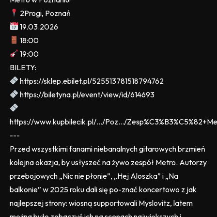
2Progi, Poznań
19.03.2026
18:00
19:00
BILETY:
https://sklep.ebilet.pl/525513781518794762
https://biletyna.pl/event/view/id/614693
https://www.kupbilecik.pl/.../Poz.../Zesp%C3%B3%C5%82+Me
---
Przed wszystkimi fanami niebanalnych gitarowych brzmień
kolejna okazja, by usłyszeć na żywo zespół Metro. Autorzy
przebojowych „Nic nie płonie”, „Hej Aloszka” i „Na
balkonie” w 2025 roku dali się po-znać koncertowo z jak
najlepszej strony: wiosną supportowali Myslovitz, latem
można było zobaczyć ich na scenach największych i