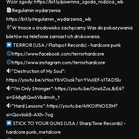
Wzór zgody: https://bit.ly/pisemna_zgoda_rodzica_wb
Regulamin wydarzenia:
https://bit.ly/regulamin_wydarzenia_wb
W trosce o środowisko zachęcamy Was do pokazywania
biletów na telefonie zamiast ich drukowania.
TERROR (USA / Flatspot Records) - hardcore punk
https://www.facebook.com/terrorhardcore
https://www.instagram.com/terrorhardcore
”Destruction of My Soul”:
https://youtu.be/xHooYbVOuok?si=YVuiIEf-s1TAD5lu
”I’m Only Stronger”: https://youtu.be/Gnx6ZusJbE4?
si=E48g8Qw6Vbdmvh_t
”Hard Lessons”: https://youtu.be/4tKOIfNOS3M?
si=QovIiok8-AXh-7og
STICK TO YOUR GUNS (USA / SharpTone Records) -
hardcore punk, metalcore