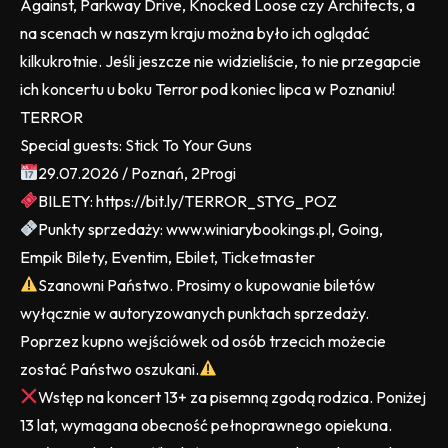
Against, Parkway Drive, Knocked Loose czy Architects, a
na scenach w naszym kraju można było ich oglądać
kilkukrotnie. Jeśli jeszcze nie widzieliście, to nie przegapcie
ich koncertu u boku Terror pod koniec lipca w Poznaniu!
TERROR
Special guests: Stick To Your Guns
29.07.2026 / Poznań, 2Progi
BILETY: https://bit.ly/TERROR_STYG_POZ
Punkty sprzedaży: www.winiarybookings.pl, Going,
Empik Bilety, Eventim, Ebilet, Ticketmaster
Szanowni Państwo. Prosimy o kupowanie biletów
wyłącznie w autoryzowanych punktach sprzedaży.
Poprzez kupno wejściówek od osób trzecich możecie
zostać Państwo oszukani.
Wstęp na koncert 13+ za pisemną zgodą rodzica. Poniżej
13 lat, wymagana obecność pełnoprawnego opiekuna.