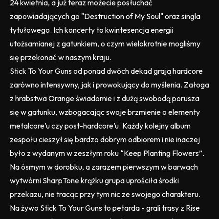
24 kwietnia, a już teraz możecie posłuchać
zapowiadających go "Destruction of My Soul" oraz singla
tytułowego. Ich koncerty to kwintesencja energii
utożsamianej z gatunkiem, o czym wielokrotnie mogliśmy
się przekonać w naszym kraju.
Stick To Your Guns od ponad dwóch dekad grają hardcore
zarówno intensywny, jak i prowokujący do myślenia. Załoga
z hrabstwa Orange świadomie i z dużą swobodą porusza
się w gatunku, wzbogacając swoje brzmienie o elementy
metalcore’u czy post-hardcore’u. Każdy kolejny album
zespołu cieszył się bardzo dobrym odbiorem i nie inaczej
było z wydanym w zeszłym roku “Keep Planting Flowers”.
Na ósmym w dorobku, a zarazem pierwszym w barwach
wytwórni SharpTone krążku grupa uprościła środki
przekazu, nie tracąc przy tym nic ze swojego charakteru.
Na żywo Stick To Your Guns to petarda - grali trasy z Rise