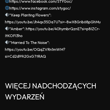
https://www.facebook.com/STYGoc/
https://www.instagram.com/stygoc/
”Keep Planting Flowers”:
https://youtu.be/Jh4qx35Da7U?si=-8wX8Grib68pGhMu
”Amber”: https://youtu.be/40hymbrQznE?si=p8IZCr-
ItKOFI3ho
”Married To The Noise”:
https://youtu.be/OQqZVRn1mWM?
si=Cd2d99i2GxG7tRAQ
WIĘCEJ NADCHODZĄCYCH
WYDARZEŃ