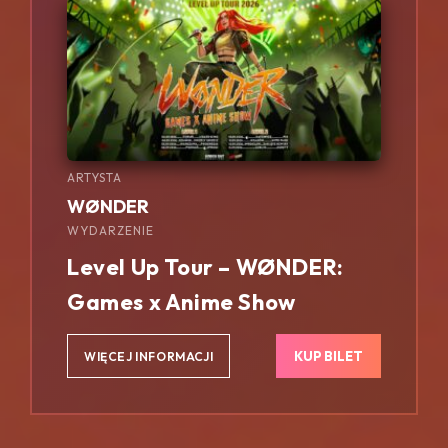
ARTYSTA
WØNDER
WYDARZENIE
Level Up Tour – WØNDER:
Games x Anime Show
KUP BILET
WIĘCEJ INFORMACJI