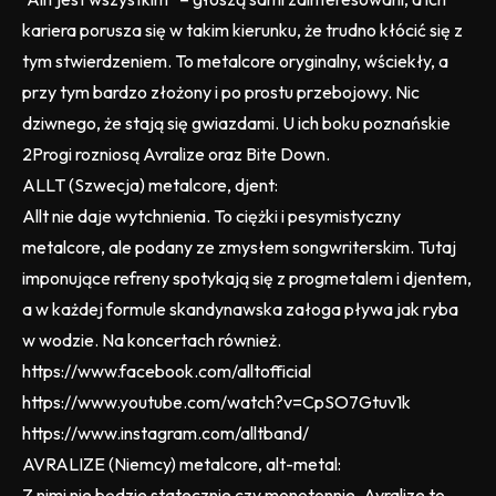
kariera porusza się w takim kierunku, że trudno kłócić się z
tym stwierdzeniem. To metalcore oryginalny, wściekły, a
przy tym bardzo złożony i po prostu przebojowy. Nic
dziwnego, że stają się gwiazdami. U ich boku poznańskie
2Progi rozniosą Avralize oraz Bite Down.
ALLT (Szwecja) metalcore, djent:
Allt nie daje wytchnienia. To ciężki i pesymistyczny
metalcore, ale podany ze zmysłem songwriterskim. Tutaj
imponujące refreny spotykają się z progmetalem i djentem,
a w każdej formule skandynawska załoga pływa jak ryba
w wodzie. Na koncertach również.
https://www.facebook.com/alltofficial
https://www.youtube.com/watch?v=CpSO7Gtuv1k
https://www.instagram.com/alltband/
AVRALIZE (Niemcy) metalcore, alt-metal:
Z nimi nie będzie statecznie czy monotonnie. Avralize to