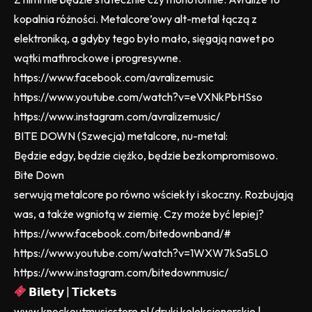
kopalnia różności. Metalcore’owy alt-metal łączą z
elektroniką, a gdyby tego było mało, sięgają nawet po
wątki mathrockowe i progresywne.
https://www.facebook.com/avralizemusic
https://www.youtube.com/watch?v=eVXNkPbHSso
https://www.instagram.com/avralizemusic/
BITE DOWN (Szwecja) metalcore, nu-metal:
Będzie edgy, będzie ciężko, będzie bezkompromisowo.
Bite Down
serwują metalcore po równo wściekły i skoczny. Rozbujają
was, a także wgniotą w ziemię. Czy może być lepiej?
https://www.facebook.com/bitedownband/#
https://www.youtube.com/watch?v=1WXW7kSa5L0
https://www.instagram.com/bitedownmusic/
𝗕𝗶𝗹𝗲𝘁𝘆 | 𝗧𝗶𝗰𝗸𝗲𝘁𝘀
www.knockoutmusicstore.pl (druki kolekcjonerskie |