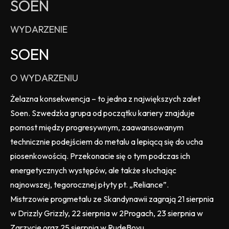
SOEN
WYDARZENIE
SOEN
O WYDARZENIU
Żelazna konsekwencja – to jedna z największych zalet
Soen. Szwedzka grupa od początku kariery znajduje
pomost między progresywnym, zaawansowanym
technicznie podejściem do metalu a lepiącą się do ucha
piosenkowością. Przekonacie się o tym podczas ich
energetycznych występów, ale także słuchając
najnowszej, tegorocznej płyty pt. „Reliance”.
Mistrzowie progmetalu ze Skandynawii zagrają 21 sierpnia
w Drizzly Grizzly, 22 sierpnia w 2Progach, 23 sierpnia w
Zgrzycie oraz 25 sierpnia w RudeBoyu.