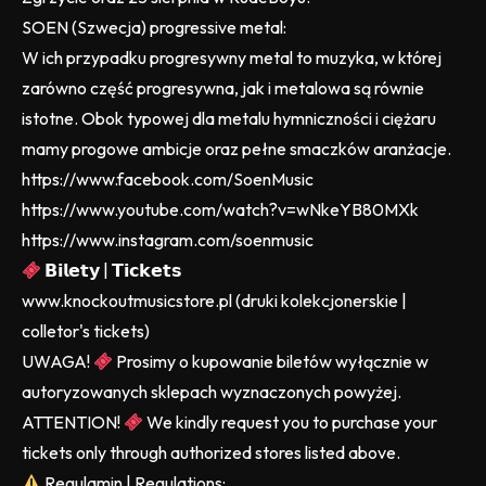
SOEN (Szwecja) progressive metal:
W ich przypadku progresywny metal to muzyka, w której
zarówno część progresywna, jak i metalowa są równie
istotne. Obok typowej dla metalu hymniczności i ciężaru
mamy progowe ambicje oraz pełne smaczków aranżacje.
https://www.facebook.com/SoenMusic
https://www.youtube.com/watch?v=wNkeYB80MXk
https://www.instagram.com/soenmusic
𝗕𝗶𝗹𝗲𝘁𝘆 | 𝗧𝗶𝗰𝗸𝗲𝘁𝘀
www.knockoutmusicstore.pl (druki kolekcjonerskie |
colletor's tickets)
UWAGA!
Prosimy o kupowanie biletów wyłącznie w
autoryzowanych sklepach wyznaczonych powyżej.
ATTENTION!
We kindly request you to purchase your
tickets only through authorized stores listed above.
Regulamin | Regulations: