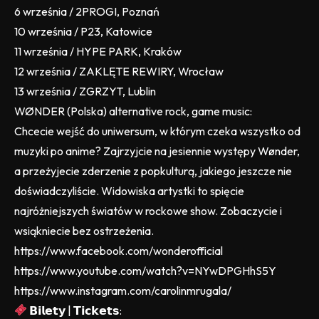
6 września / 2PROGI, Poznań
10 września / P23, Katowice
11 września / HYPE PARK, Kraków
12 września / ZAKLĘTE REWIRY, Wrocław
13 września / ZGRZYT, Lublin
WØNDER (Polska) alternative rock, game music:
Chcecie wejść do uniwersum, w którym czeka wszystko od
muzyki po anime? Zajrzyjcie na jesiennie występy Wønder,
a przeżyjecie zderzenie z popkulturą, jakiego jeszcze nie
doświadczyliście. Widowiska artystki to spięcie
najróżniejszych światów w rockowe show. Zobaczycie i
wsiąkniecie bez ostrzeżenia.
https://www.facebook.com/wonderofficial
https://www.youtube.com/watch?v=NYwDPGHhS5Y
https://www.instagram.com/carolinmrugala/
𝗕𝗶𝗹𝗲𝘁𝘆 | 𝗧𝗶𝗰𝗸𝗲𝘁𝘀: