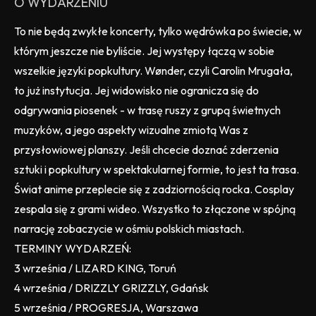
O WYDARZENIU
To nie będą zwykłe koncerty, tylko wędrówka po świecie, w
którym jeszcze nie byliście. Jej występy łączą w sobie
wszelkie języki popkultury. Wønder, czyli Carolin Mrugała,
to już instytucja. Jej widowisko nie ogranicza się do
odgrywania piosenek - w trasę ruszy z grupą świetnych
muzyków, a jego aspekty wizualne zmiotą Was z
przysłowiowej planszy. Jeśli chcecie doznać zderzenia
sztuki i popkultury w spektakularnej formie, to jest ta trasa.
Świat anime przeplecie się z zadziornością rocka. Cosplay
zespala się z grami wideo. Wszystko to złączone w spójną
narrację zobaczycie w ośmiu polskich miastach.
TERMINY WYDARZEŃ:
3 września / LIZARD KING, Toruń
4 września / DRIZZLY GRIZZLY, Gdańsk
5 września / PROGRESJA, Warszawa