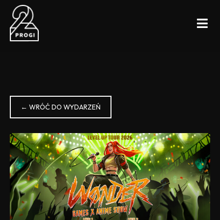
← WRÓĆ DO WYDARZEŃ