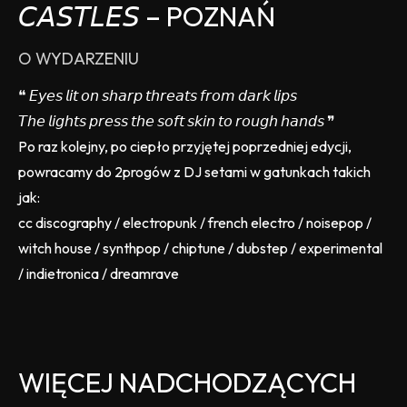
𝘊𝘈𝘚𝘛𝘓𝘌𝘚 – POZNAŃ
O WYDARZENIU
❝ 𝘌𝘺𝘦𝘴 𝘭𝘪𝘵 𝘰𝘯 𝘴𝘩𝘢𝘳𝘱 𝘵𝘩𝘳𝘦𝘢𝘵𝘴 𝘧𝘳𝘰𝘮 𝘥𝘢𝘳𝘬 𝘭𝘪𝘱𝘴
𝘛𝘩𝘦 𝘭𝘪𝘨𝘩𝘵𝘴 𝘱𝘳𝘦𝘴𝘴 𝘵𝘩𝘦 𝘴𝘰𝘧𝘵 𝘴𝘬𝘪𝘯 𝘵𝘰 𝘳𝘰𝘶𝘨𝘩 𝘩𝘢𝘯𝘥𝘴 ❞
Po raz kolejny, po ciepło przyjętej poprzedniej edycji,
powracamy do 2progów z DJ setami w gatunkach takich
jak:
cc discography / electropunk / french electro / noisepop /
witch house / synthpop / chiptune / dubstep / experimental
/ indietronica / dreamrave
WIĘCEJ NADCHODZĄCYCH