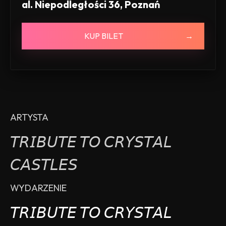
al. Niepodległości 36, Poznań
KUP BILET
ARTYSTA
𝘛𝘙𝘐𝘉𝘜𝘛𝘌 𝘛𝘖 𝘊𝘙𝘠𝘚𝘛𝘈𝘓
𝘊𝘈𝘚𝘛𝘓𝘌𝘚
WYDARZENIE
𝘛𝘙𝘐𝘉𝘜𝘛𝘌 𝘛𝘖 𝘊𝘙𝘠𝘚𝘛𝘈𝘓