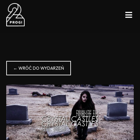
← WRÓĆ DO WYDARZEŃ