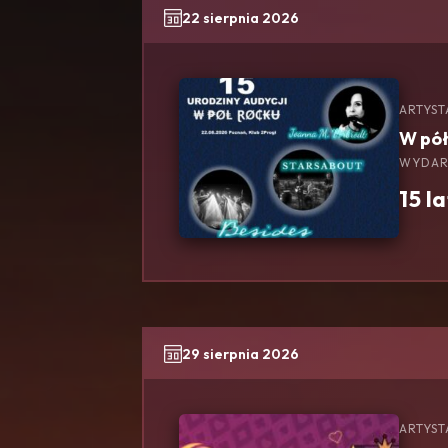
22 sierpnia 2026
ARTYST
W pół
WYDAR
15 l
29 sierpnia 2026
ARTYST