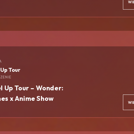
WI
A
 Up Tour
ZENIE
l Up Tour – Wonder:
es x Anime Show
WI