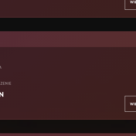
WI
A
ZENIE
N
WI