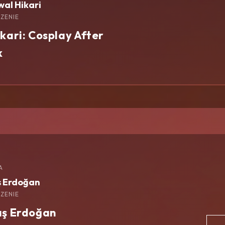
wal Hikari
ZENIE
kari: Cosplay After
k
A
ş Erdoğan
ZENIE
aş Erdoğan