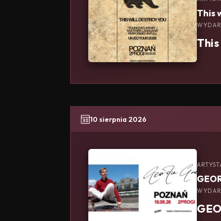
This 
WYDAR
This
10 sierpnia 2026
ARTYST
GEOR
WYDAR
GEO