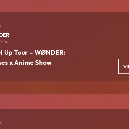
A
DER
ZENIE
l Up Tour – WØNDER:
es x Anime Show
WI
A