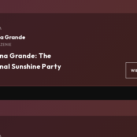
A
na Grande
ZENIE
na Grande: The
nal Sunshine Party
WI
A