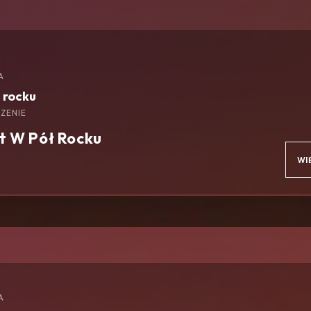
A
 rocku
ZENIE
at W Pół Rocku
WI
A