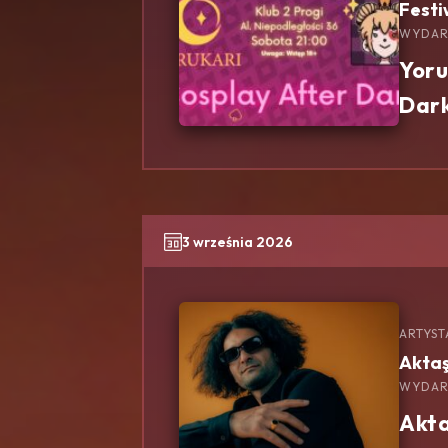
Festi
WYDAR
Yoru
Dar
3 września 2026
ARTYST
Akta
WYDAR
Akt