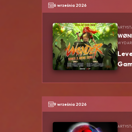
6 września 2026
ARTYST
WØN
WYDAR
Leve
Gam
9 września 2026
ARTYST